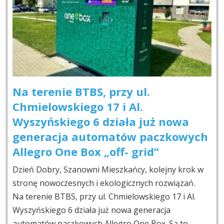
Na terenie BTBS, przy ul.
Chmielowskiego 17 i Al.
Wyszyńskiego 6 działa już nowa
generacja automatów paczkowych
Allegro One Box „off- grid”
Dzień Dobry, Szanowni Mieszkańcy, kolejny krok w
stronę nowoczesnych i ekologicznych rozwiązań.
Na terenie BTBS, przy ul. Chmielowskiego 17 i Al.
Wyszyńskiego 6 działa już nowa generacja
automatów paczkowych Allegro One Box. Są to