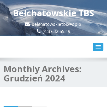
Bełchatowskie TBS
belchatowskietbs@op.pl
(44) 632 65 19
Toggl
navig
Monthly Archives:
Grudzień 2024