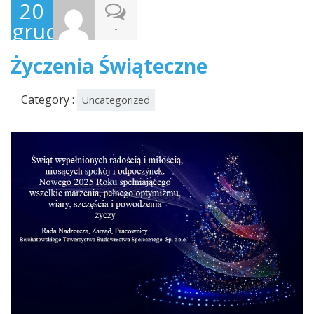
20
grudnia,
-
2024
Życzenia Świąteczne
Category :
Uncategorized