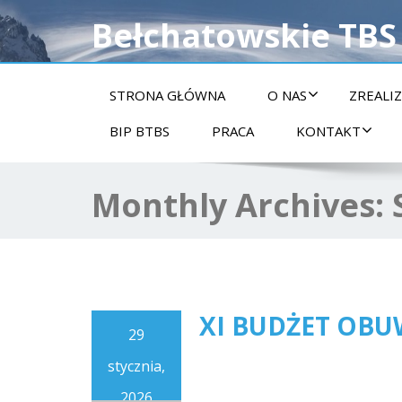
Bełchatowskie TBS
STRONA GŁÓWNA
O NAS
ZREALI
BIP BTBS
PRACA
KONTAKT
Monthly Archives:
XI BUDŻET OB
29
stycznia,
2026